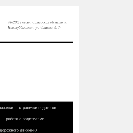
446200, Россия, Самарская область, г.
Новокуйбышевск, ул. Чапаева, д. 5;
 ссылки
странички педагогов
работа с родителями
 дорожного движения