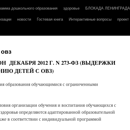
рамма дошкольного образования
здоровье
БЛОКАДА ЛЕНИНГРАДА
изации
новости
Гостевая книга
Интерактивные вопросы
проек
 овз
Н ДЕКАБРЯ 2012 Г. N 273-ФЗ (ВЫДЕРЖКИ
НИЮ ДЕТЕЙ С ОВЗ)
ния образования обучающимися с ограниченными
словия организации обучения и воспитания обучающихся с
доровья определяются адаптированной образовательной
акже в соответствии с индивидуальной программой