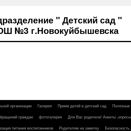
разделение " Детский сад "
СОШ №3 г.Новокуйбышевска
льной организации
Галерея
Прием детей в детский сад
Полезные
бращений граждан
фотогалерея
Для Вас родители! Анкеты ,опросы
изация питания воспитанников
Родителям на заметку
Безопасность