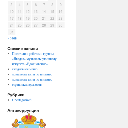
3
4
5
6
7
8
9
10
11
12
13
14
15
16
17
18
19
20
21
22
23
24
25
26
27
28
29
30
31
« Янв
Свежие записи
Посетили с ребятами группы
«Ягодка» музыкальную школу
искусств «Вдохновение».
ежедневное меню
локальные акты по питанию
локальные акты по питанию
странички педагогов
Рубрики
Uncategorized
Антикоррупция