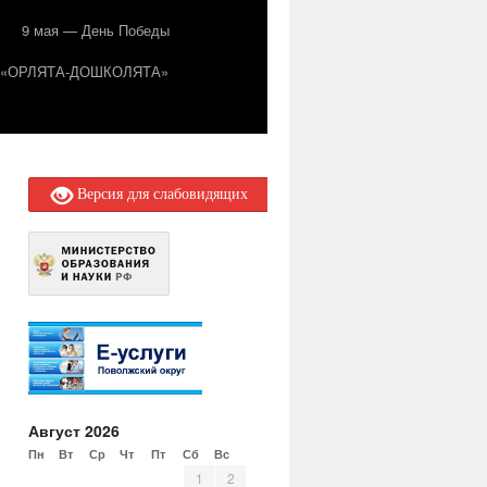
9 мая — День Победы
т «ОРЛЯТА-ДОШКОЛЯТА»
Версия для слабовидящих
Август 2026
Пн
Вт
Ср
Чт
Пт
Сб
Вс
1
2