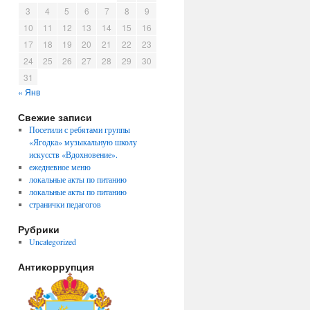
3
4
5
6
7
8
9
10
11
12
13
14
15
16
17
18
19
20
21
22
23
24
25
26
27
28
29
30
31
« Янв
Свежие записи
Посетили с ребятами группы
«Ягодка» музыкальную школу
искусств «Вдохновение».
ежедневное меню
локальные акты по питанию
локальные акты по питанию
странички педагогов
Рубрики
Uncategorized
Антикоррупция