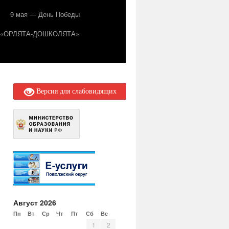
9 мая — День Победы
т «ОРЛЯТА-ДОШКОЛЯТА»
Версия для слабовидящих
Август 2026
Пн
Вт
Ср
Чт
Пт
Сб
Вс
1
2