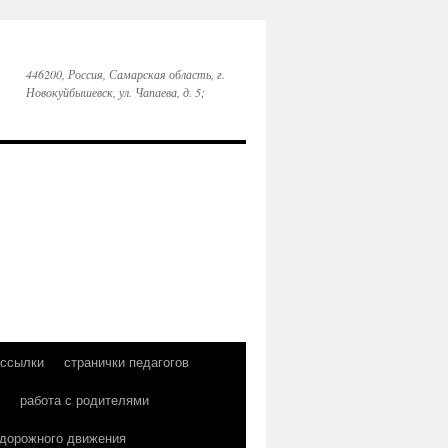
446200, Россия, Самарская область, г.
Новокуйбышевск, ул. Чапаева, д. 5;
 ссылки
странички педагогов
работа с родителями
 дорожного движения