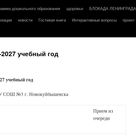
рамма дошкольного образования
здоровье
БЛОКАДА ЛЕНИНГРАДА
изации
новости
Гостевая книга
Интерактивные вопросы
проек
-2027 учебный год
27 учебный год
ОУ СОШ №3 г. Новокуйбышевска
Прием из
очереди