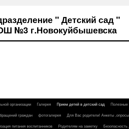
разделение " Детский сад "
СОШ №3 г.Новокуйбышевска
льной организации
Галерея
Прием детей в детский сад
Полезные
бращений граждан
фотогалерея
Для Вас родители! Анкеты ,опросы
изация питания воспитанников
Родителям на заметку
Безопасность