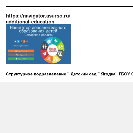
https://navigator.asurso.ru/
additional-education
Структурное подразделение " Детский сад " Ягодка" ГБО