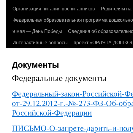
Организация питания воспитанников
Родителям на 
Федеральная образовательная программа дошкольно
9 мая — День Победы
Сведения об образовательно
Интерактивные вопросы
проект «ОРЛЯТА-ДОШКО
Документы
Федеральные документы
Федеральный-закон-Российской-Ф
от-29.12.2012-г.-№-273-ФЗ-Об-обр
Российской-Федерации
ПИСЬМО-О-запрете-дарить-и-полу