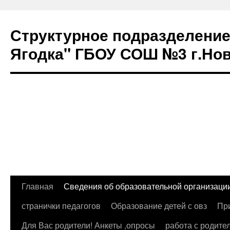
Структурное подразделение 
Ягодка" ГБОУ СОШ №3 г.Но
Перейти
Главная
Сведения об образовательной организаци
к
странички педагогов
Образование детей с овз
Пр
содержимому
Для Вас родители! Анкеты ,опросы
работа с родите