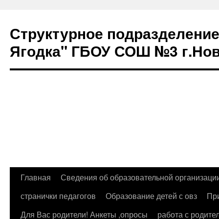
Структурное подразделение 
Ягодка" ГБОУ СОШ №3 г.Но
Перейти
Главная
Сведения об образовательной организаци
к
странички педагогов
Образование детей с овз
Пр
содержимому
Для Вас родители! Анкеты ,опросы
работа с родите