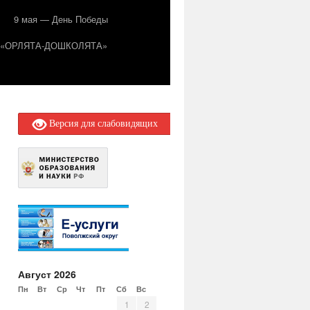
9 мая — День Победы
т «ОРЛЯТА-ДОШКОЛЯТА»
Версия для слабовидящих
Август 2026
Пн
Вт
Ср
Чт
Пт
Сб
Вс
1
2