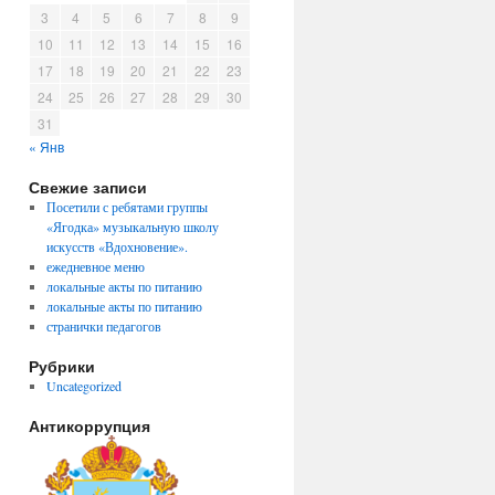
3
4
5
6
7
8
9
10
11
12
13
14
15
16
17
18
19
20
21
22
23
24
25
26
27
28
29
30
31
« Янв
Свежие записи
Посетили с ребятами группы
«Ягодка» музыкальную школу
искусств «Вдохновение».
ежедневное меню
локальные акты по питанию
локальные акты по питанию
странички педагогов
Рубрики
Uncategorized
Антикоррупция