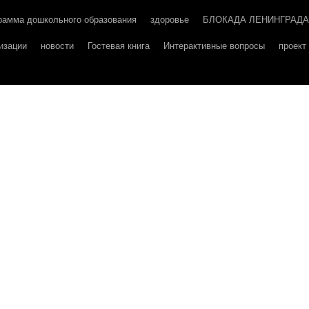
рамма дошкольного образования
здоровье
БЛОКАДА ЛЕНИНГРАДА
изации
новости
Гостевая книга
Интерактивные вопросы
проек