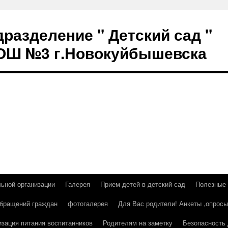
разделение " Детский сад "
СОШ №3 г.Новокуйбышевска
льной организации
Галерея
Прием детей в детский сад
Полезные
бращений граждан
фотогалерея
Для Вас родители! Анкеты ,опросы
изация питания воспитанников
Родителям на заметку
Безопасность