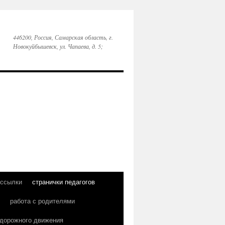
446200, Россия, Самарская область, г.
Новокуйбышевск, ул. Чапаева, д. 5;
 ссылки
странички педагогов
работа с родителями
 дорожного движения