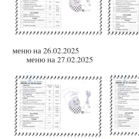
меню на 26.
меню на 27.02.2025