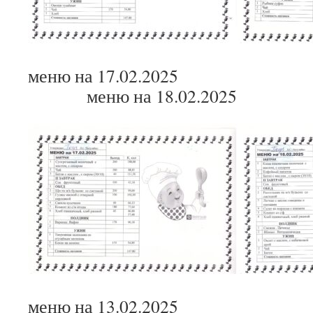
меню на 17.
меню на 18.02.2025
меню на 13.