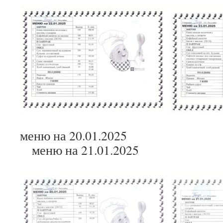
меню на 20.
меню на 21.01.2025