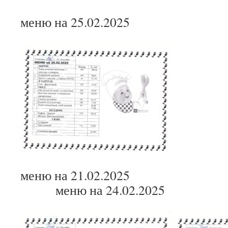
меню на 25.02.2025
меню на 21.
меню на 24.02.2025