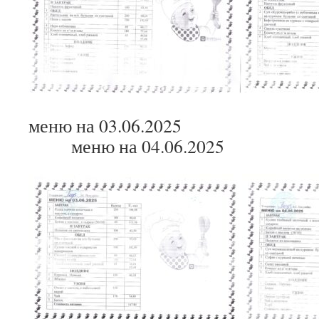
меню на 03.
меню на 04.06.2025