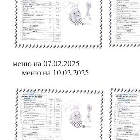
меню на 07.
меню на 10.02.2025