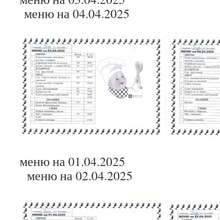
меню на 04.04.2025
меню на 01.
меню на 02.04.2025