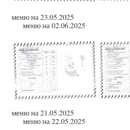
меню на 23.
меню на 02.06.2025
меню на 21.
меню на 22.05.2025