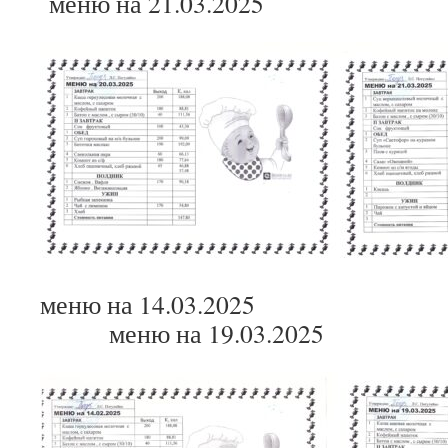
меню на 21.03.2025
меню на 14.
меню на 19.03.2025