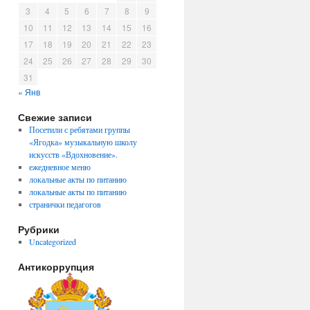
3
4
5
6
7
8
9
10
11
12
13
14
15
16
17
18
19
20
21
22
23
24
25
26
27
28
29
30
31
« Янв
Свежие записи
Посетили с ребятами группы
«Ягодка» музыкальную школу
искусств «Вдохновение».
ежедневное меню
локальные акты по питанию
локальные акты по питанию
странички педагогов
Рубрики
Uncategorized
Антикоррупция