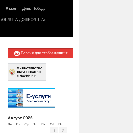
9 мая — День Победы
т «ОРЛЯТА-ДОШКОЛЯТА»
Версия для слабовидящих
Август 2026
Пн
Вт
Ср
Чт
Пт
Сб
Вс
1
2