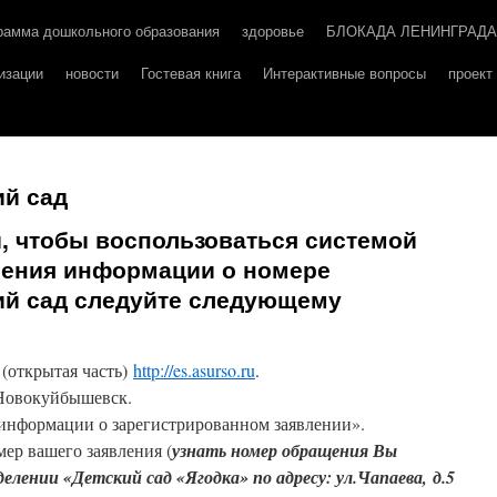
рамма дошкольного образования
здоровье
БЛОКАДА ЛЕНИНГРАДА
изации
новости
Гостевая книга
Интерактивные вопросы
проек
ий сад
, чтобы воспользоваться системой
учения информации о номере
ий сад следуйте следующему
 (открытая часть)
http://es.asurso.ru
.
 Новокуйбышевск.
 информации о зарегистрированном заявлении».
ер вашего заявления (
узнать номер обращения Вы
лении «Детский сад «Ягодка» по адресу: ул.Чапаева, д.5