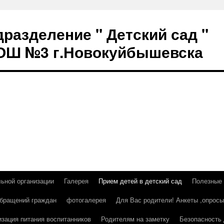
разделение " Детский сад "
СОШ №3 г.Новокуйбышевска
льной организации
Галерея
Прием детей в детский сад
Полезные
бращений граждан
фотогалерея
Для Вас родители! Анкеты ,опросы
изация питания воспитанников
Родителям на заметку
Безопасность