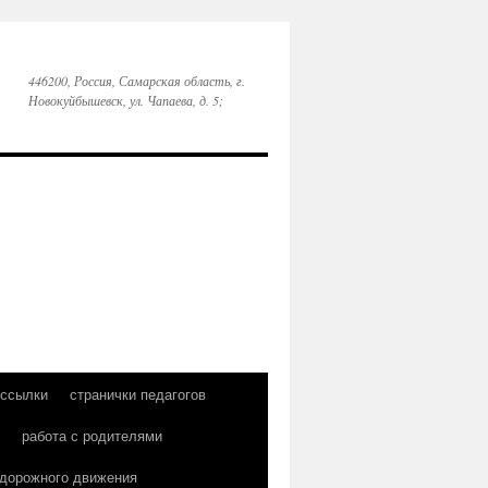
446200, Россия, Самарская область, г.
Новокуйбышевск, ул. Чапаева, д. 5;
 ссылки
странички педагогов
работа с родителями
 дорожного движения