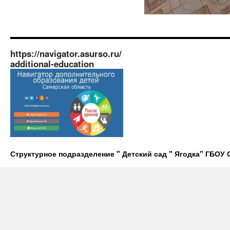
https://navigator.asurso.ru/
additional-education
Структурное подразделение " Детский сад " Ягодка" ГБО