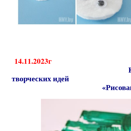
14
.
11
.2023г
Копил
творчески
«Рисование зубн