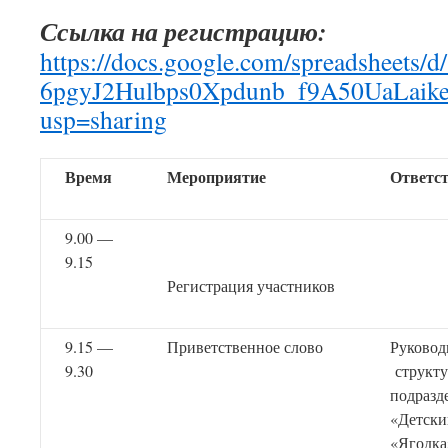
Ссылка на регистрацию:
https://docs.google.com/spreadsheets/
6pgyJ2Hulbps0Xpdunb_f9A50UaLaike
usp=sharing
Время
Мероприятие
Ответс
9.00 —
9.15
Регистрация участников
9.15 —
Приветственное слово
Руковод
9.30
структу
подразд
«Детски
«Ягодка