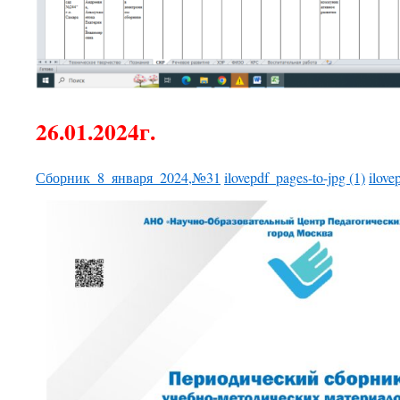
26.01.2024г.
Сборник_8_января_2024,№31
ilovepdf_pages-to-jpg (1)
ilove