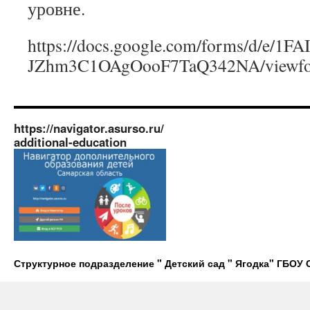
уровне.
https://docs.google.com/forms/d/
JZhm3C1OAgOooF7TaQ342NA/viewfo
https://navigator.asurso.ru/
additional-education
Структурное подразделение " Детский сад " Ягодка" ГБО