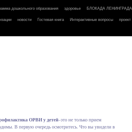
рамма дошкольного образования
здоровье
БЛОКАДА ЛЕНИНГРАДА
изации
новости
Гостевая книга
Интерактивные вопросы
проек
рофилактика ОРВИ у
детей
–это не только прием
одимы. В первую очередь осмотритесь. Что вы увидели в