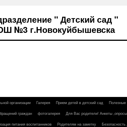
разделение " Детский сад "
СОШ №3 г.Новокуйбышевска
льной организации
Галерея
Прием детей в детский сад
Полезные
бращений граждан
фотогалерея
Для Вас родители! Анкеты ,опросы
изация питания воспитанников
Родителям на заметку
Безопасность