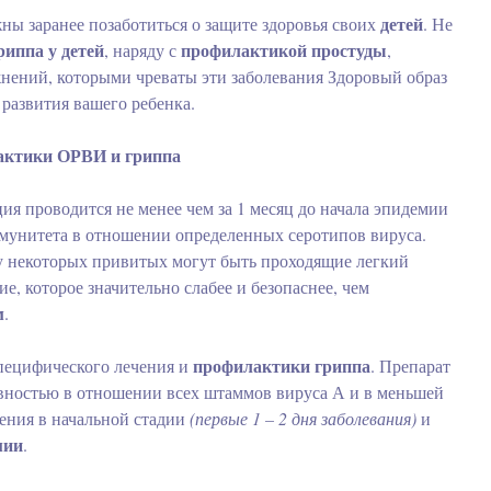
детей
ны заранее позаботиться о защите здоровья своих
. Не
иппа у детей
профилактикой простуды
, наряду с
,
нений, которыми чреваты эти заболевания Здоровый образ
 развития вашего ребенка.
актики ОРВИ и гриппа
я проводится не менее чем за 1 месяц до начала эпидемии
унитета в отношении определенных серотипов вируса.
у некоторых привитых могут быть проходящие легкий
е, которое значительно слабее и безопаснее, чем
м
.
профилактики гриппа
специфического лечения и
. Препарат
вностью в отношении всех штаммов вируса А и в меньшей
чения в начальной стадии
(первые 1 – 2 дня заболевания)
и
мии
.