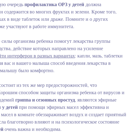
профилактика ОРЗ у детей
вую очередь
должна
 содержится во многих фруктах и зелени. Кроме того,
ах в виде таблеток или драже. Помните и о других
же участвуют в работе иммунитета.
 силы организма ребенка помогут лекарства группы
едства, действие которых направлено на усиление
йти интерферон в разных вариантах
: капли, мазь, таблетки
я вас и вашего малыша способ введения лекарства в
ы малышу было комфортно.
состоит из тех же мер предосторожностей, что
Хорошим способом защиты организма ребенка от вирусов и
гриппа и сезонных простуд
пидемий
, являются эфирные
 у детей
при помощи эфирных масел эффективна и
масел в комнате обеззараживает воздух и создает приятный
сла благотворно влияют и на психологическое состояние
ей
очень важна и необходима.