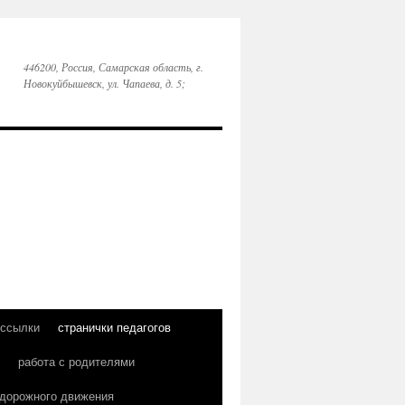
446200, Россия, Самарская область, г.
Новокуйбышевск, ул. Чапаева, д. 5;
 ссылки
странички педагогов
работа с родителями
 дорожного движения