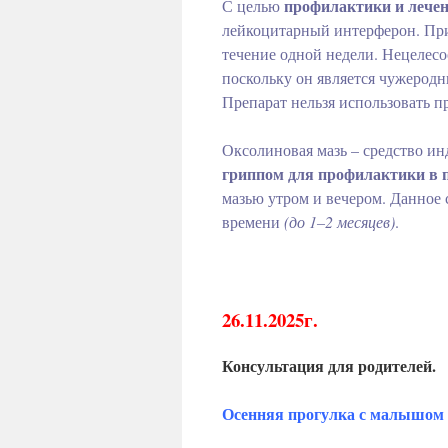
профилактики и лече
С целью
лейкоцитарный интерферон. Прим
течение одной недели. Нецелесо
поскольку он является чужеродн
Препарат нельзя использовать п
Оксолиновая мазь – средство и
гриппом для профилактики в 
мазью утром и вечером. Данное 
времени
(до 1–2 месяцев)
.
26.11.2025г.
Консультация для родителей.
Осенняя прогулка с малышом 