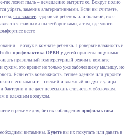
е-где лежит пыль – немедленно вытрите ее. Вокруг полно
ся убрать, заменив альтернативными. Если вы считаете,
я себя,
что важнее
: здоровый ребенок или больной, но с
вляются главными пылесборниками, а там, где много
комфортнее всего
ваний – воздух в комнате ребенка. Проверьте влажность и
профилактика ОРВИ у детей
 Чтобы
принесла ощутимые
рживать правильный температурный режим в комнате.
и сухим, это вредит не только уже заболевшему малышу, но
ового. Если есть возможность, теплее оденьте или укройте
 окно в его комнате – свежий и влажный воздух с улицы
и бактерии и не дает пересыхать слизистым оболочкам.
им и влажным воздухом.
профилактика
игиене и режиме дня, без их соблюдения
Будете
 необходимы витамины.
вы их покупать или давать в