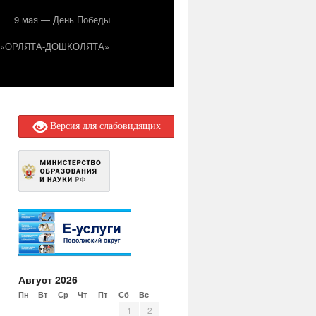
9 мая — День Победы
т «ОРЛЯТА-ДОШКОЛЯТА»
Версия для слабовидящих
Август 2026
Пн
Вт
Ср
Чт
Пт
Сб
Вс
1
2