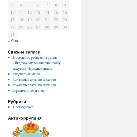
3
4
5
6
7
8
9
10
11
12
13
14
15
16
17
18
19
20
21
22
23
24
25
26
27
28
29
30
31
« Янв
Свежие записи
Посетили с ребятами группы
«Ягодка» музыкальную школу
искусств «Вдохновение».
ежедневное меню
локальные акты по питанию
локальные акты по питанию
странички педагогов
Рубрики
Uncategorized
Антикоррупция