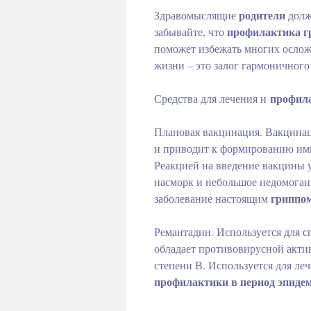
родители
Здравомыслящие
долж
профилактика гр
забывайте, что
поможет избежать многих ослож
жизни – это залог гармоничного
профил
Средства для лечения и
Плановая вакцинация. Вакцинаци
и приводит к формированию имм
Реакцией на введение вакцины 
насморк и небольшое недомогани
гриппо
заболевание настоящим
Ремантадин. Используется для 
обладает противовирусной акти
степени В. Используется для ле
профилактики в период эпиде