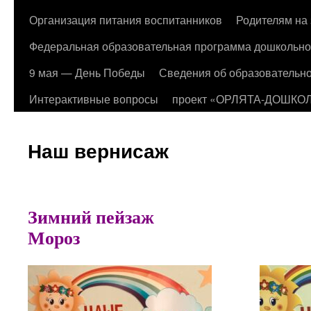
Организация питания воспитанников
Родителям на 
Федеральная образовательная программа дошкольно
9 мая — День Победы
Сведения об образовательно
Интерактивные вопросы
проект «ОРЛЯТА-ДОШКО
Наш вернисаж
Зимний пейз
Мороз