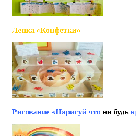
Лепка «Конфетки»
Рисование «Нарисуй что
ни будь
к