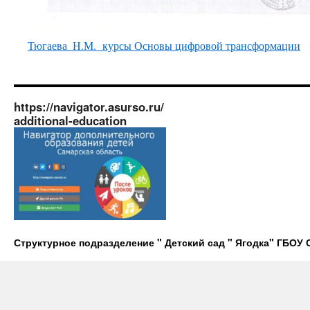
Тюгаева_Н.М. курсы Основы цифровой трансформации
https://navigator.asurso.ru/
additional-education
Структурное подразделение " Детский сад " Ягодка" ГБО