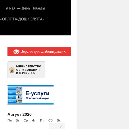
9 мая — День Победы
т «ОРЛЯТА-ДОШКОЛЯТА»
Версия для слабовидящих
Август 2026
Пн
Вт
Ср
Чт
Пт
Сб
Вс
1
2