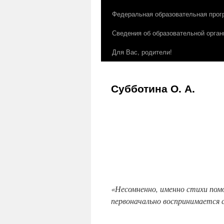
Федеральная образовательная прог
Сведения об образовательной орган
Для Вас, родители!
Субботина О. А.
«Несомненно, именно стихи помо
первоначально воспринимается се