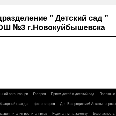
разделение " Детский сад "
СОШ №3 г.Новокуйбышевска
льной организации
Галерея
Прием детей в детский сад
Полезные
бращений граждан
фотогалерея
Для Вас родители! Анкеты ,опросы
изация питания воспитанников
Родителям на заметку
Безопасность