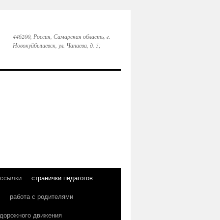
446200, Россия, Самарская область, г.
Новокуйбышевск, ул. Чапаева, д. 5;
 ссылки
странички педагогов
работа с родителями
 дорожного движения