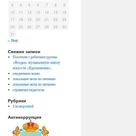
3
4
5
6
7
8
9
10
11
12
13
14
15
16
17
18
19
20
21
22
23
24
25
26
27
28
29
30
31
« Янв
Свежие записи
Посетили с ребятами группы
«Ягодка» музыкальную школу
искусств «Вдохновение».
ежедневное меню
локальные акты по питанию
локальные акты по питанию
странички педагогов
Рубрики
Uncategorized
Антикоррупция