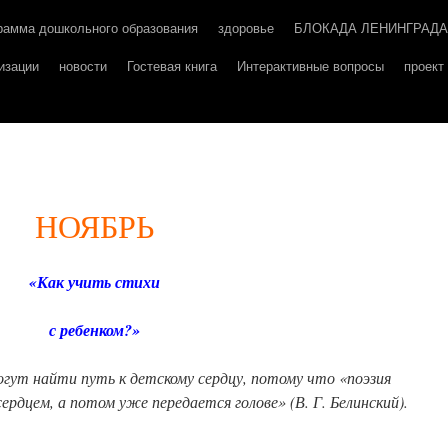
рамма дошкольного образования
здоровье
БЛОКАДА ЛЕНИНГРАДА
изации
новости
Гостевая книга
Интерактивные вопросы
проек
НОЯБРЬ
«
Как учить стихи
с ребенком?»
гут найти путь к детскому сердцу, потому что «поэзия
рдцем, а потом уже передается голове» (В. Г. Белинский).